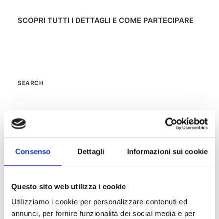
SCOPRI TUTTI I DETTAGLI E COME PARTECIPARE
SEARCH
Consenso
Dettagli
Informazioni sui cookie
RECENT POSTS
Questo sito web utilizza i cookie
Panthera Partner di Anima Confindustria per l’ERP
Utilizziamo i cookie per personalizzare contenuti ed
made in Italy
annunci, per fornire funzionalità dei social media e per