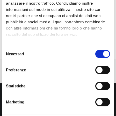
Panthera è Sponsor di SMART’26, il convegno di
analizzare il nostro traffico. Condividiamo inoltre
informazioni sul modo in cui utilizza il nostro sito con i
UCIF
nostri partner che si occupano di analisi dei dati web,
Le soluzioni Paper NG al Convegno annuale GIFCO
pubblicità e social media, i quali potrebbero combinarle
Una Panthera nelle strade di Brescia
con altre informazioni che ha fornito loro o che hanno
Al via la nuova campagna Panthera su Radio24 con
raccolto dal suo utilizzo dei loro servizi.
le voci di Ale e Franz
Selezione
Necessari
del
consenso
Preferenze
Statistiche
Marketing
Iscriviti alla newsletter
Sisthema