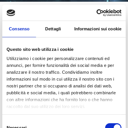
WHITE PAPER
Consenso
Dettagli
Informazioni sui cookie
ERP in cloud: come
Questo sito web utilizza i cookie
Utilizziamo i cookie per personalizzare contenuti ed
funziona?
annunci, per fornire funzionalità dei social media e per
analizzare il nostro traffico. Condividiamo inoltre
informazioni sul modo in cui utilizza il nostro sito con i
Approfondisci nel white paper
come
nostri partner che si occupano di analisi dei dati web,
funziona il deployment
e che
cosa
pubblicità e social media, i quali potrebbero combinarle
con altre informazioni che ha fornito loro o che hanno
serve perché sia davvero efficace
.
raccolto dal suo utilizzo dei loro servizi.
In questa
guida pratica all’implementazione
Selezione
Necessari