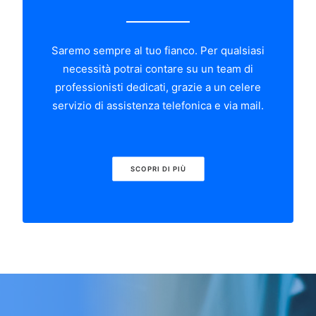
Saremo sempre al tuo fianco. Per qualsiasi
necessità potrai contare su un team di
professionisti dedicati, grazie a un celere
servizio di assistenza telefonica e via mail.
SCOPRI DI PIÙ