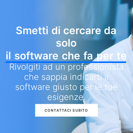
Smetti
di
cercare
da
solo
il
software
che
fa
per
te
Rivolgiti ad un professionista
che sappia indicarti il
software giusto per le tue
esigenze.
CONTATTACI SUBITO