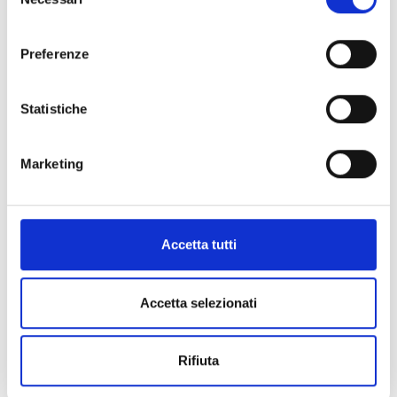
efficace troverai, ad esempio:
del
consenso
Preferenze
quali sono le
tecnologie necessarie
, come
la banda larga e una rete locale adeguata;
Statistiche
il tipo di
formazione utile
prima di mettersi
in azione, tra cui un percorso sui moduli
Marketing
ERP;
le
caratteristiche
e i
servizi
imprescindibili
che deve avere il fornitore.
Accetta tutti
SCARICA IL WHITE PAPER
Accetta selezionati
Rifiuta