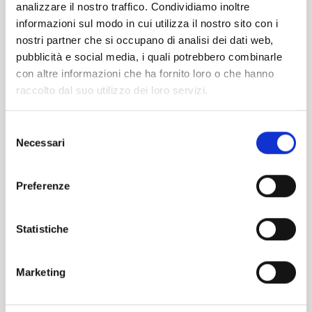
analizzare il nostro traffico. Condividiamo inoltre
La partecipazione è gratuita direttamente dal
informazioni sul modo in cui utilizza il nostro sito con i
tuo pc. Riceverai un remind un giorno e
nostri partner che si occupano di analisi dei dati web,
un’ora prima dell’inizio dell’evento.
pubblicità e social media, i quali potrebbero combinarle
con altre informazioni che ha fornito loro o che hanno
Ricorda di salvare l’appuntamento sul tuo
raccolto dal suo utilizzo dei loro servizi.
calendar.
Selezione
La segreteria organizzativa si riserva la
Necessari
del
facoltà di respingere eventuali richieste di
consenso
partecipazione non in target o in caso di
Preferenze
form non compilati chiaramente.
Statistiche
SALVA SUL CALENDARIO
Marketing
ISCRIVITI