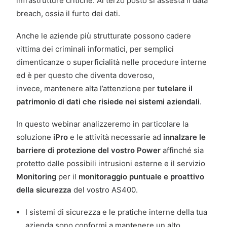
infrastrutture critiche. Al terzo posto si assesta il data
breach, ossia il furto dei dati.
Anche le aziende più strutturate possono cadere
vittima dei criminali informatici, per semplici
dimenticanze o superficialità nelle procedure interne
ed è per questo che diventa doveroso,
invece, mantenere alta l’attenzione per
tutelare il
patrimonio di dati che risiede nei sistemi aziendali
.
In questo webinar analizzeremo in particolare la
soluzione
iPro
e le attività necessarie ad
innalzare le
barriere di protezione del vostro Power
affinché sia
protetto dalle possibili intrusioni esterne e il servizio
Monitoring
per il
monitoraggio puntuale e proattivo
della sicurezza
del vostro AS400.
I sistemi di sicurezza e le pratiche interne della tua
azienda sono conformi a mantenere un alto