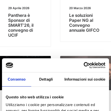
29 Aprile 2026
20 Marzo 2026
Panthera è
Le soluzioni
Sponsor di
Paper NG al
SMART’26, il
Convegno
convegno di
annuale GIFCO
UCIF
NEWS
NEWS
Consenso
Dettagli
Informazioni sui cookie
Questo sito web utilizza i cookie
4 Marzo 2026
23 Febbraio 2026
Utilizziamo i cookie per personalizzare contenuti ed
Una Panthera
Al via la nuova
annunci, per fornire funzionalità dei social media e per