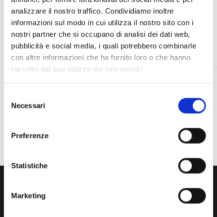
nelle strade di
campagna
analizzare il nostro traffico. Condividiamo inoltre
Brescia
Panthera su
informazioni sul modo in cui utilizza il nostro sito con i
Radio24 con le
voci di Ale e
nostri partner che si occupano di analisi dei dati web,
Franz
pubblicità e social media, i quali potrebbero combinarle
con altre informazioni che ha fornito loro o che hanno
raccolto dal suo utilizzo dei loro servizi.
Selezione
1
2
3
…
17
Necessari
del
consenso
Preferenze
Statistiche
Marketing
Iscriviti alla newsletter