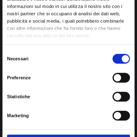
informazioni sul modo in cui utilizza il nostro sito con i
Retail
nostri partner che si occupano di analisi dei dati web,
Manutenzione
pubblicità e social media, i quali potrebbero combinarle
Cartiere, ondulatori e scatolifici
con altre informazioni che ha fornito loro o che hanno
raccolto dal suo utilizzo dei loro servizi.
Soluzioni software
Selezione
Necessari
del
Gestionali e ERP
consenso
IBM Power e modernizzazione
Preferenze
Dalla carta al packaging
Retail & Marketplace
Statistiche
Il Mondo della Fabbrica
Analytics e Business Intelligence
Marketing
Finanza d’impresa
Logistica