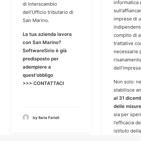
informatica 
di Interscambio
sull’affianc
dell’Ufficio tributario di
imprese di 
San Marino.
indipendente
La tua azienda lavora
compito di a
con San Marino?
trattative co
SoftwareSirio è già
necessarie p
predisposto per
risanament
adempiere a
dell’impresa
quest'obbligo
Non solo: ne
>>>
CONTATTACI
stabilisce a
al 31 dicem
delle misure
sia per spe
by Ilaria Farioli
l’efficacia d
istituto della
“composizi