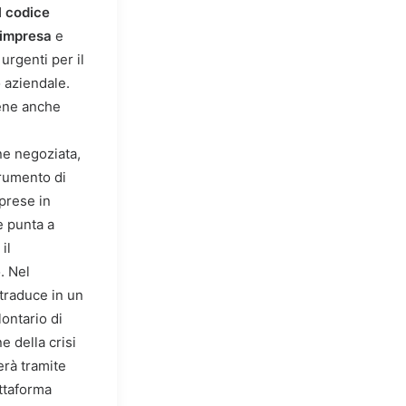
l codice
d'impresa
e
urgenti per il
 aziendale.
iene anche
e negoziata,
rumento di
mprese in
e punta a
il
. Nel
 traduce in un
ontario di
 della crisi
erà tramite
ttaforma