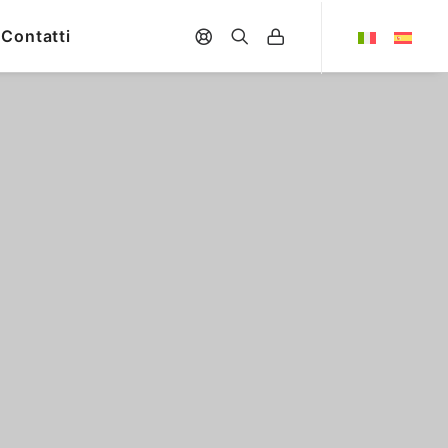
nze
CONTATTACI
Contatti
are
e ERP
IBM Power e
modernizzazione
al
Retail & Marketplace
lla
Analytics e Business
Intelligence
impresa
Logistica