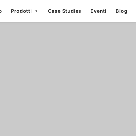
are specifiche per il tuo settore e per le tue esige
o
Prodotti
Case Studies
Eventi
Blog
Soluzioni softw
Gestionali 
Dalla carta 
Retail
packaging
Incrementa le vendite
con soluzioni attente al
Il Mondo de
dettaglio e sfrutta le
Fabbrica
potenzialità dei Digital
Marketplace
Finanza d’