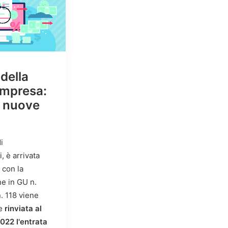
della
’impresa:
e nuove
i
, è arrivata
 con la
e in GU n.
. 118 viene
te
rinviata al
022 l'entrata