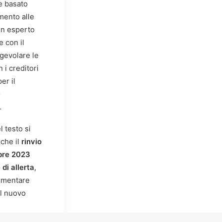
e basato
amento alle
un esperto
 con il
gevolare le
n i creditori
er il
o
.
l testo si
nche il
rinvio
bre 2023
 di allerta
,
rimentare
el nuovo
one