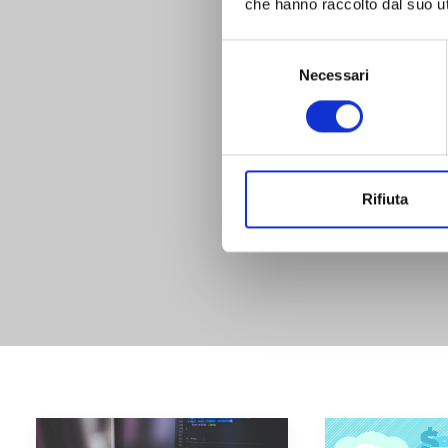
che hanno raccolto dal suo uti
Selezione
del
Necessari
consenso
Rifiuta