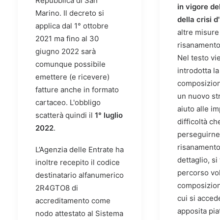
Repubblica di San
in vigore de
Marino. Il decreto si
della crisi 
applica dal 1° ottobre
altre misure 
2021 ma fino al 30
risanamento
giugno 2022 sarà
Nel testo v
comunque possibile
introdotta la
emettere (e ricevere)
composizion
fatture anche in formato
un nuovo st
cartaceo. L'obbligo
aiuto alle i
scatterà quindi il
1° luglio
difficoltà ch
2022
.
perseguirne 
risanamento
L’Agenzia delle Entrate ha
dettaglio, si
inoltre recepito il codice
percorso vol
destinatario alfanumerico
composizione
2R4GTO8 di
cui si acced
accreditamento come
apposita pia
nodo attestato al Sistema