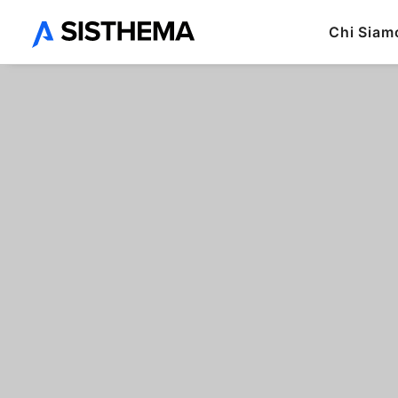
Offriamo soluzioni softw
Chi Siam
Il tuo settore
Produzione e
Distribuzione
Servizi
Ottimizziamo i processi
Miglioriamo l'efficienza
lungo l'intera Supply
nei processi per
Chain: aziende, filiali,
incrementare le
associati e clienti.
performance produttive
della tua impresa