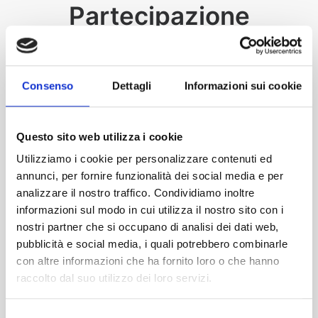
Partecipazione
La partecipazione è gratuita direttamente dal
Consenso
Dettagli
Informazioni sui cookie
tuo pc. Riceverai un remind un giorno e
un’ora prima dell’inizio dell’evento.
Questo sito web utilizza i cookie
Ricorda di salvare l’appuntamento sul tuo
Utilizziamo i cookie per personalizzare contenuti ed
calendar.
annunci, per fornire funzionalità dei social media e per
La segreteria organizzativa si riserva la
analizzare il nostro traffico. Condividiamo inoltre
informazioni sul modo in cui utilizza il nostro sito con i
facoltà di respingere eventuali richieste di
nostri partner che si occupano di analisi dei dati web,
partecipazione non in target o in caso di
pubblicità e social media, i quali potrebbero combinarle
form non compilati chiaramente.
con altre informazioni che ha fornito loro o che hanno
raccolto dal suo utilizzo dei loro servizi.
SALVA SUL CALENDARIO
Selezione