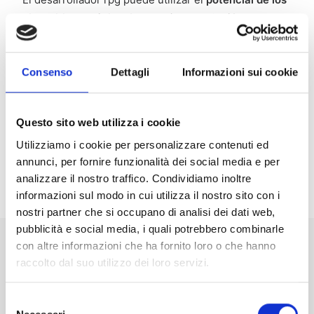
dispositivos móviles
(como cámara, micrófono,
geolocalización, llamadas telefónicas, envío de
correos electrónicos y sms) para crear aplicaciones
verdaderamente “inteligentes”.
Consenso
Dettagli
Informazioni sui cookie
Durante el webinar veremos en directo el
“antes y
después”
de una aplicación de gestión modernizada
Questo sito web utilizza i cookie
gracias a Webgate400, para trasladarte de la mejor
Utilizziamo i cookie per personalizzare contenuti ed
manera el potencial innovador de esta suite.
annunci, per fornire funzionalità dei social media e per
analizzare il nostro traffico. Condividiamo inoltre
informazioni sul modo in cui utilizza il nostro sito con i
nostri partner che si occupano di analisi dei dati web,
pubblicità e social media, i quali potrebbero combinarle
con altre informazioni che ha fornito loro o che hanno
raccolto dal suo utilizzo dei loro servizi.
REGISTRO
Selezione